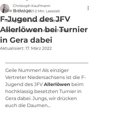
Christoph Kaufmann
Alle Beiträge
12. Dez. 2021
2 Min. Lesezeit
F-Jugend des JFV
Neuigkeiten aus dem Verein
Allerlöwen bei Turnier
Aktuelles aus den Mannschaften
in Gera dabei
Aktualisiert:
17. März 2022
Geile Nummer! Als einziger 
Vertreter Niedersachsens ist die F-
Jugend des JFV 
Allerlöwen
 beim 
hochklassig besetzten Turnier in 
Gera dabei. Jungs, wir drücken 
euch die Daumen...