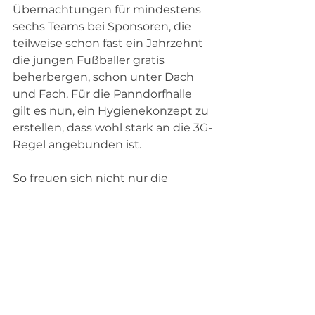
Übernachtungen für mindestens 
sechs Teams bei Sponsoren, die 
teilweise schon fast ein Jahrzehnt 
die jungen Fußballer gratis 
beherbergen, schon unter Dach 
und Fach. Für die Panndorfhalle 
gilt es nun, ein Hygienekonzept zu 
erstellen, dass wohl stark an die 3G-
Regel angebunden ist.
So freuen sich nicht nur die 
eingeladenen Teams mit über 100 
Kindern sehr auf die 23. Auflage 
des Turniers, sondern auch auf 
zahlreiche angedachte Events 
während des fast siebenstündigen 
Hallen-Events.