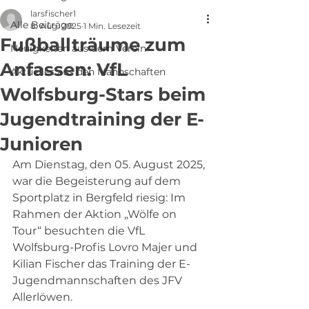
larsfischer1
Alle Beiträge
8. Aug. 2025
1 Min. Lesezeit
Fußballträume zum
Neuigkeiten aus dem Verein
Anfassen: VfL
Aktuelles aus den Mannschaften
Wolfsburg-Stars beim
Jugendtraining der E-
Junioren
Am Dienstag, den 05. August 2025, 
war die Begeisterung auf dem 
Sportplatz in Bergfeld riesig: Im 
Rahmen der Aktion „Wölfe on 
Tour“ besuchten die VfL 
Wolfsburg-Profis Lovro Majer und 
Kilian Fischer das Training der E-
Jugendmannschaften des JFV 
Allerlöwen.